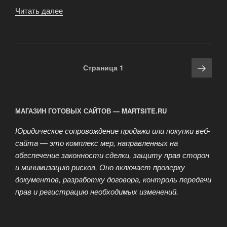
Читать далее
«Документы
для
вступления
в
СРО»
Навигация
Сле
Страница
1
по
стра
записям
МАГАЗИН ГОТОВЫХ САЙТОВ — MARTSITE.RU
Юридическое сопровождение продажи или покупки веб-
сайта — это комплекс мер, направленных на
обеспечение законности сделки, защиту прав сторон
и минимизацию рисков. Оно включает проверку
документов, разработку договора, контроль передачи
прав и регистрацию необходимых изменений.