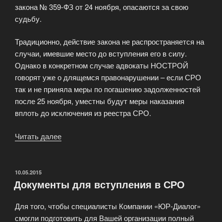
закона № 359-ФЗ от 24 ноября, опасаются за свою
судьбу.
Традиционно, действие закона не распространяется на
случаи, имевшие место до вступления его в силу.
Однако в конкретном случае адвокаты НОСТРОЙ
говорят уже о длящемся правонарушении – если СРО
так и не приняла меры по погашению задолженностей
после 25 ноября, уместны будут меры наказания
вплоть до исключения из реестра СРО.
Читать далее
«В
середине
ноября
НОСТРОЙ
ОПУБЛИКОВАНО
10.05.2015
Документы для вступления в СРО
огласил
список
Для того, чтобы специалисты Компании «ЮР-Диалог»
СРО»
смогли подготовить для Вашей организации полный