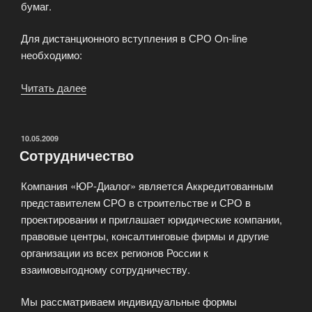
бумаг.
Для дистанционного вступления в СРО On-line
необходимо:
Читать далее
«On-
line
вступление
в
ОПУБЛИКОВАНО
10.05.2009
Сотрудничество
СРО»
Компания «ЮР-Диалог» является Аккредитованным
представителем СРО в строительстве и СРО в
проектировании и приглашает юридические компании,
правовые центры, консалтинговые фирмы и другие
организации из всех регионов России к
взаимовыгодному сотрудничеству.
Мы рассматриваем индивидуальные формы