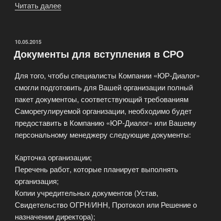
Читать далее
«Представление
интересов
клиента
в
ОПУБЛИКОВАНО
10.05.2015
Документы для вступления в СРО
Арбитражном
суде»
Для того, чтобы специалисты Компании «ЮР-Диалог»
смогли подготовить для Вашей организации полный
пакет документоы, соответствующий требованиям
Саморегулируемой организации, необходимо будет
предоставить в Компанию «ЮР-Диалог» или Вашему
персональному менеджеру следующие документы:
Карточка организации;
Перечень работ, которые планирует выполнять
организация;
Копии учредительных документов (Устав,
Свидетельство ОГРН/ИНН, Протокол или Решение о
назначении директора);