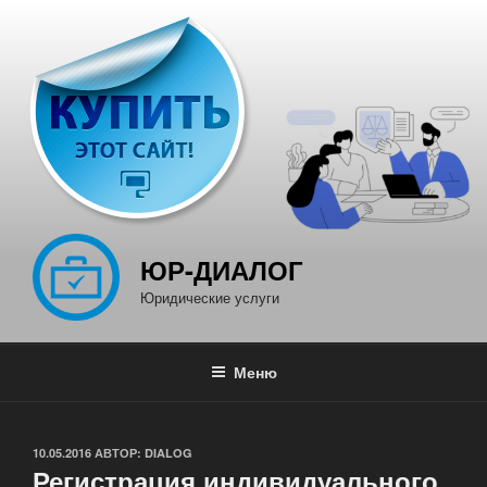
Перейти
к
содержимому
ЮР-ДИАЛОГ
Юридические услуги
Меню
ОПУБЛИКОВАНО
10.05.2016
АВТОР:
DIALOG
Регистрация индивидуального