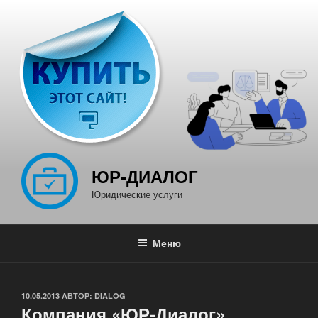
Перейти
к
содержимому
ЮР-ДИАЛОГ
Юридические услуги
Меню
ОПУБЛИКОВАНО
10.05.2013
АВТОР:
DIALOG
Компания «ЮР-Диалог»