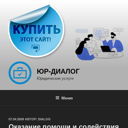
Перейти
к
содержимому
ЮР-ДИАЛОГ
Юридические услуги
Меню
ОПУБЛИКОВАНО
07.04.2009
АВТОР:
DIALOG
Оказание помощи и содействия